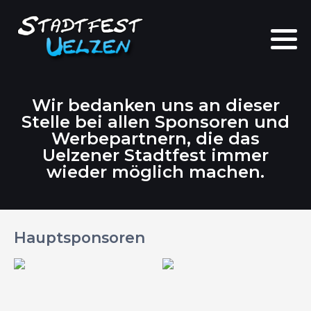
Allgemeines
Stadt- u. Bühnenplan
Tage
Straßensperrung
Wir bedanken uns an dieser
Stelle bei allen Sponsoren und
Bühnen
Werbepartner
Werbepartnern, die das
Uelzener Stadtfest immer
Team
wieder möglich machen.
Kontakt
Hauptsponsoren
Impressum