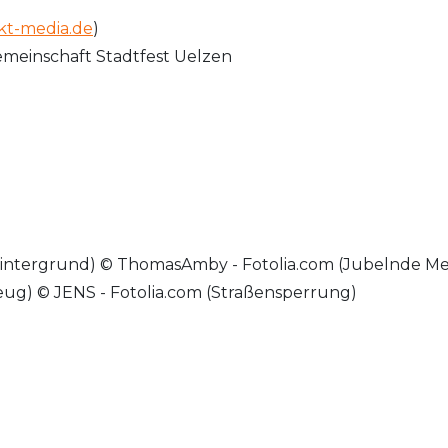
t-media.de
)
emeinschaft Stadtfest Uelzen
Hintergrund) © ThomasAmby - Fotolia.com (Jubelnde M
eug) © JENS - Fotolia.com (Straßensperrung)