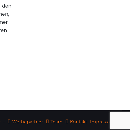
r den
men,
ümer
ren
r
Werbepartner
Team
Kontakt
Impressum